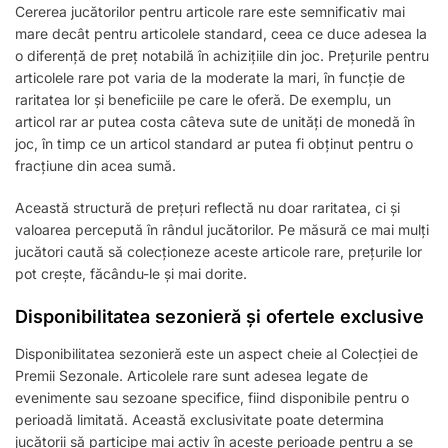
Cererea jucătorilor pentru articole rare este semnificativ mai
mare decât pentru articolele standard, ceea ce duce adesea la
o diferență de preț notabilă în achizițiile din joc. Prețurile pentru
articolele rare pot varia de la moderate la mari, în funcție de
raritatea lor și beneficiile pe care le oferă. De exemplu, un
articol rar ar putea costa câteva sute de unități de monedă în
joc, în timp ce un articol standard ar putea fi obținut pentru o
fracțiune din acea sumă.
Această structură de prețuri reflectă nu doar raritatea, ci și
valoarea percepută în rândul jucătorilor. Pe măsură ce mai mulți
jucători caută să colecționeze aceste articole rare, prețurile lor
pot crește, făcându-le și mai dorite.
Disponibilitatea sezonieră și ofertele exclusive
Disponibilitatea sezonieră este un aspect cheie al Colecției de
Premii Sezonale. Articolele rare sunt adesea legate de
evenimente sau sezoane specifice, fiind disponibile pentru o
perioadă limitată. Această exclusivitate poate determina
jucătorii să participe mai activ în aceste perioade pentru a se