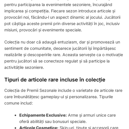
pentru participarea la evenimentele sezoniere, încurajând
implicarea și competiția. Fiecare sezon introduce articole și
provocări noi, făcându-l un aspect dinamic al jocului. Jucătorii
pot câștiga aceste premii prin diverse activități în joc, inclusiv
misiuni, provocări și evenimente speciale.
Colecția nu doar că adaugă entuziasm, dar și promovează un
sentiment de comunitate, deoarece jucătorii își împărtășesc
realizările și descoperirile rare. Aceasta servește ca o motivație
pentru jucători să se conecteze regulat și să participe la
activitățile sezoniere.
Tipuri de articole rare incluse în colecție
Colecția de Premii Sezonale include o varietate de articole rare
care îmbunătățesc gameplay-ul și personalizarea. Tipurile
comune includ:
Echipamente Exclusive:
Arme și armuri unice care
oferă abilități sau bonusuri speciale.
Articole Cosmetice:
Skin-uri, ținute și accesorii care