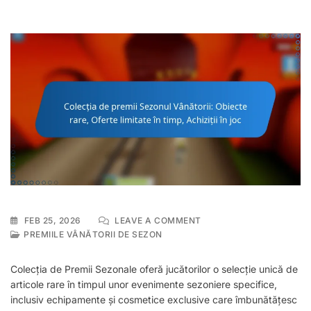
ON
FEB 25, 2026
LEAVE A COMMENT
COLECȚIA
PREMIILE VÂNĂTORII DE SEZON
DE
PREMII
Colecția de Premii Sezonale oferă jucătorilor o selecție unică de
SEZONUL
articole rare în timpul unor evenimente sezoniere specifice,
VÂNĂTORII:
inclusiv echipamente și cosmetice exclusive care îmbunătățesc
OBIECTE