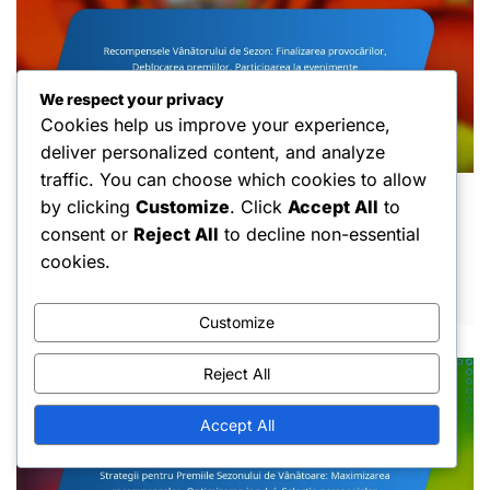
We respect your privacy
Cookies help us improve your experience,
deliver personalized content, and analyze
traffic. You can choose which cookies to allow
by clicking
Customize
. Click
Accept All
to
Recompensele Vânătorului de Sezon:
Finalizarea provocărilor, Deblocarea
consent or
Reject All
to decline non-essential
premiilor, Participarea la evenimente
cookies.
MAR 6, 2026
Customize
Reject All
Accept All