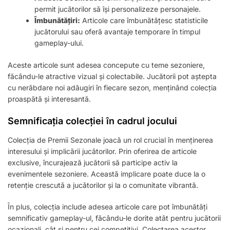
permit jucătorilor să își personalizeze personajele.
Îmbunătățiri:
Articole care îmbunătățesc statisticile
jucătorului sau oferă avantaje temporare în timpul
gameplay-ului.
Aceste articole sunt adesea concepute cu teme sezoniere,
făcându-le atractive vizual și colectabile. Jucătorii pot aștepta
cu nerăbdare noi adăugiri în fiecare sezon, menținând colecția
proaspătă și interesantă.
Semnificația colecției în cadrul jocului
Colecția de Premii Sezonale joacă un rol crucial în menținerea
interesului și implicării jucătorilor. Prin oferirea de articole
exclusive, încurajează jucătorii să participe activ la
evenimentele sezoniere. Această implicare poate duce la o
retenție crescută a jucătorilor și la o comunitate vibrantă.
În plus, colecția include adesea articole care pot îmbunătăți
semnificativ gameplay-ul, făcându-le dorite atât pentru jucătorii
ocazionali, cât și pentru cei competitivi. Colectarea acestor