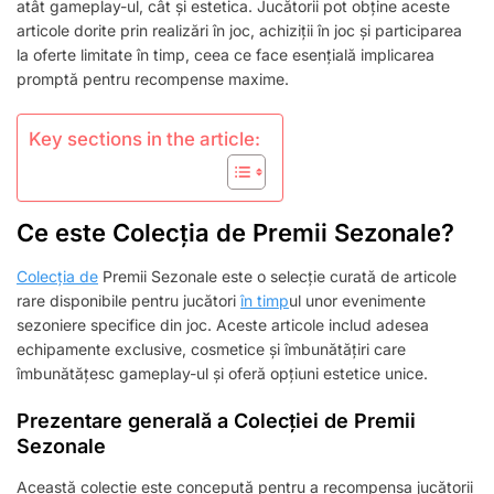
RARE,
atât gameplay-ul, cât și estetica. Jucătorii pot obține aceste
OFERTE
articole dorite prin realizări în joc, achiziții în joc și participarea
LIMITATE
la oferte limitate în timp, ceea ce face esențială implicarea
ÎN
promptă pentru recompense maxime.
TIMP,
ACHIZIȚII
ÎN
Key sections in the article:
JOC
Ce este Colecția de Premii Sezonale?
Colecția de
Premii Sezonale este o selecție curată de articole
rare disponibile pentru jucători
în timp
ul unor evenimente
sezoniere specifice din joc. Aceste articole includ adesea
echipamente exclusive, cosmetice și îmbunătățiri care
îmbunătățesc gameplay-ul și oferă opțiuni estetice unice.
Prezentare generală a Colecției de Premii
Sezonale
Această colecție este concepută pentru a recompensa jucătorii