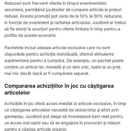
Reduceri sunt frecvent oferite în timpul evenimentelor
sezoniere, permițând jucătorilor să cumpere articole la prețuri
reduse. Aceste promoții pot varia de la 10% la 50% reducere,
în funcție de eveniment și raritatea articolului. Jucătorii ar trebui
să fie atenți la anunțuri pentru oferte limitate în timp pentru a
profita de aceste economii.
Pachetele includ adesea articole exclusive care nu sunt
disponibile pentru achiziție individuală, oferind stimulente
suplimentare pentru a cumpăra. De exemplu, un pachet poate
conține un articol rar, monedă și un skin unic, toate la un preț
mai mic decât dacă ar fi cumpărate separat.
Compararea achizițiilor în joc cu câștigarea
articolelor
Achizițiile în joc oferă acces imediat la articole exclusive, în timp
ce câștigarea articolelor necesită de obicei timp și efort prin
gameplay. Jucătorii pot alege să investească bani reali pentru
un acces mai rapid sau să se angajeze în provocări și misiuni
pentru a câștiga articole organic.