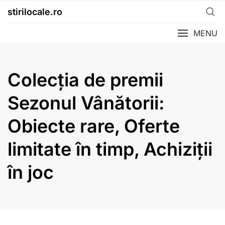
Skip
stirilocale.ro
to
content
MENU
Colecția de premii
Sezonul Vânătorii:
Obiecte rare, Oferte
limitate în timp, Achiziții
în joc