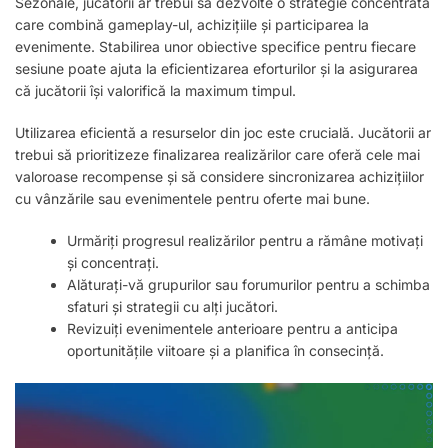
Sezonale, jucătorii ar trebui să dezvolte o strategie concentrată
care combină gameplay-ul, achizițiile și participarea la
evenimente. Stabilirea unor obiective specifice pentru fiecare
sesiune poate ajuta la eficientizarea eforturilor și la asigurarea
că jucătorii își valorifică la maximum timpul.
Utilizarea eficientă a resurselor din joc este crucială. Jucătorii ar
trebui să prioritizeze finalizarea realizărilor care oferă cele mai
valoroase recompense și să considere sincronizarea achizițiilor
cu vânzările sau evenimentele pentru oferte mai bune.
Urmăriți progresul realizărilor pentru a rămâne motivați
și concentrați.
Alăturați-vă grupurilor sau forumurilor pentru a schimba
sfaturi și strategii cu alți jucători.
Revizuiți evenimentele anterioare pentru a anticipa
oportunitățile viitoare și a planifica în consecință.