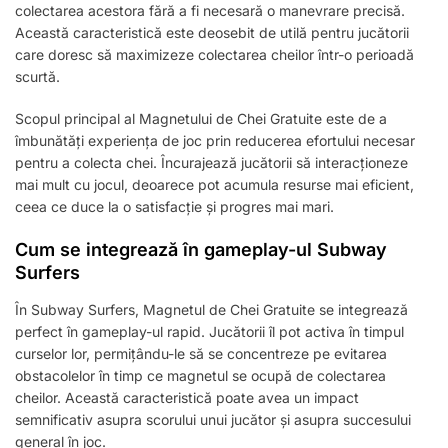
colectarea acestora fără a fi necesară o manevrare precisă.
Această caracteristică este deosebit de utilă pentru jucătorii
care doresc să maximizeze colectarea cheilor într-o perioadă
scurtă.
Scopul principal al Magnetului de Chei Gratuite este de a
îmbunătăți experiența de joc prin reducerea efortului necesar
pentru a colecta chei. Încurajează jucătorii să interacționeze
mai mult cu jocul, deoarece pot acumula resurse mai eficient,
ceea ce duce la o satisfacție și progres mai mari.
Cum se integrează în gameplay-ul Subway
Surfers
În Subway Surfers, Magnetul de Chei Gratuite se integrează
perfect în gameplay-ul rapid. Jucătorii îl pot activa în timpul
curselor lor, permițându-le să se concentreze pe evitarea
obstacolelor în timp ce magnetul se ocupă de colectarea
cheilor. Această caracteristică poate avea un impact
semnificativ asupra scorului unui jucător și asupra succesului
general în joc.