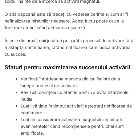
soldul înainte de a încerca să activați magnetul.
O altă capcană este să treceți cu vederea cerințele, cum ar fi
nefinalizarea misiunilor necesare. Acest lucru poate duce la
frustrare atunci când activarea eșuează.
În cele din urmă, unii jucători pot grăbi procesul de activare fără
a aștepta confirmarea, ratând notificarea care indică activarea
cu succes.
Sfaturi pentru maximizarea succesului activării
Verificați întotdeauna moneda din joc înainte de a
începe procesul de activare.
Revizuiți cerințele cu atenție pentru a evita întârzierile
inutile.
Luați-vă timp în timpul activării; așteptați notificarea de
confirmare.
Luați în considerare activarea magnetului în timpul
evenimentelor când recompensele pentru chei sunt
amplificate.