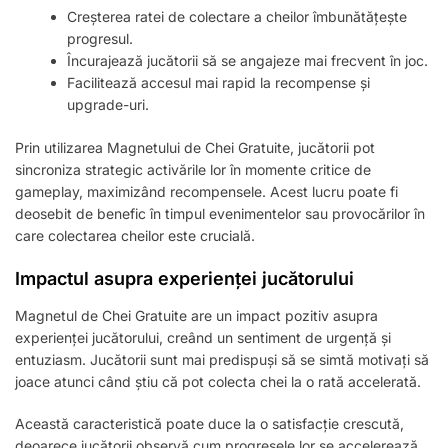
Creșterea ratei de colectare a cheilor îmbunătățește
progresul.
Încurajează jucătorii să se angajeze mai frecvent în joc.
Facilitează accesul mai rapid la recompense și
upgrade-uri.
Prin utilizarea Magnetului de Chei Gratuite, jucătorii pot
sincroniza strategic activările lor în momente critice de
gameplay, maximizând recompensele. Acest lucru poate fi
deosebit de benefic în timpul evenimentelor sau provocărilor în
care colectarea cheilor este crucială.
Impactul asupra experienței jucătorului
Magnetul de Chei Gratuite are un impact pozitiv asupra
experienței jucătorului, creând un sentiment de urgență și
entuziasm. Jucătorii sunt mai predispuși să se simtă motivați să
joace atunci când știu că pot colecta chei la o rată accelerată.
Această caracteristică poate duce la o satisfacție crescută,
deoarece jucătorii observă cum progresele lor se accelerează,