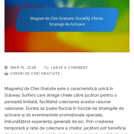
ON
MAR 10, 2026
LEAVE A COMMENT
MAGNET
CERERI DE CHEI GRATUITE
DE
CHEI
Magnetul de Chei Gratuite este o caracteristică unică în
GRATUITE:
Subway Surfers care atrage cheile către jucători pentru o
DURATĂ,
perioadă limitată, facilitând colectarea acestor resurse
EFECTE,
STRATEGII
valoroase. Durata sa poate fluctua în funcție de strategiile de
DE
activare și de evenimentele promoționale speciale,
ACTIVARE
îmbunătățind experiența generală de joc. Prin creșterea
temporară a ratei de colectare a cheilor, jucătorii pot beneficia