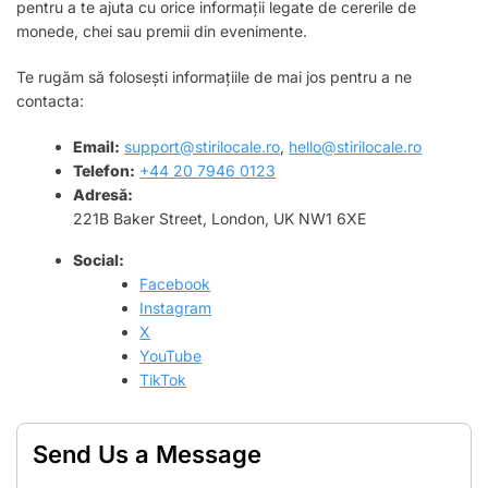
pentru a te ajuta cu orice informații legate de cererile de
monede, chei sau premii din evenimente.
Te rugăm să folosești informațiile de mai jos pentru a ne
contacta:
Email:
support@stirilocale.ro
,
hello@stirilocale.ro
Telefon:
+44 20 7946 0123
Adresă:
221B Baker Street, London, UK NW1 6XE
Social:
Facebook
Instagram
X
YouTube
TikTok
Send Us a Message