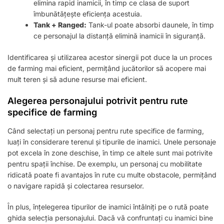
elimina rapid inamicii, în timp ce clasa de suport
îmbunătățește eficiența acestuia.
Tank + Ranged:
Tank-ul poate absorbi daunele, în timp
ce personajul la distanță elimină inamicii în siguranță.
Identificarea și utilizarea acestor sinergii pot duce la un proces
de farming mai eficient, permițând jucătorilor să acopere mai
mult teren și să adune resurse mai eficient.
Alegerea personajului potrivit pentru rute
specifice de farming
Când selectați un personaj pentru rute specifice de farming,
luați în considerare terenul și tipurile de inamici. Unele personaje
pot excela în zone deschise, în timp ce altele sunt mai potrivite
pentru spații închise. De exemplu, un personaj cu mobilitate
ridicată poate fi avantajos în rute cu multe obstacole, permițând
o navigare rapidă și colectarea resurselor.
În plus, înțelegerea tipurilor de inamici întâlniți pe o rută poate
ghida selecția personajului. Dacă vă confruntați cu inamici bine