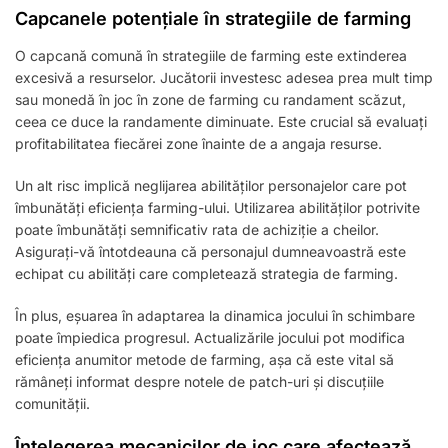
Capcanele potențiale în strategiile de farming
O capcană comună în strategiile de farming este extinderea
excesivă a resurselor. Jucătorii investesc adesea prea mult timp
sau monedă în joc în zone de farming cu randament scăzut,
ceea ce duce la randamente diminuate. Este crucial să evaluați
profitabilitatea fiecărei zone înainte de a angaja resurse.
Un alt risc implică neglijarea abilităților personajelor care pot
îmbunătăți eficiența farming-ului. Utilizarea abilităților potrivite
poate îmbunătăți semnificativ rata de achiziție a cheilor.
Asigurați-vă întotdeauna că personajul dumneavoastră este
echipat cu abilități care completează strategia de farming.
În plus, eșuarea în adaptarea la dinamica jocului în schimbare
poate împiedica progresul. Actualizările jocului pot modifica
eficiența anumitor metode de farming, așa că este vital să
rămâneți informat despre notele de patch-uri și discuțiile
comunității.
Înțelegerea mecanicilor de joc care afectează