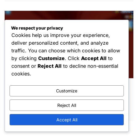
We respect your privacy
Cookies help us improve your experience,
deliver personalized content, and analyze
traffic. You can choose which cookies to allow
by clicking
Customize
. Click
Accept All
to
consent or
Reject All
to decline non-essential
cookies.
Tehnici pentru Chei Gratuite: Strategii de
Customize
expert, Îmbunătățiri ale gameplay-ului,
Selecția personajelor
Reject All
FEB 25, 2026
Accept All