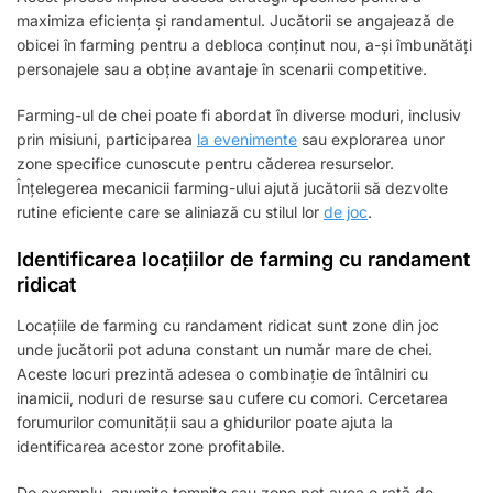
maximiza eficiența și randamentul. Jucătorii se angajează de
obicei în farming pentru a debloca conținut nou, a-și îmbunătăți
personajele sau a obține avantaje în scenarii competitive.
Farming-ul de chei poate fi abordat în diverse moduri, inclusiv
prin misiuni, participarea
la evenimente
sau explorarea unor
zone specifice cunoscute pentru căderea resurselor.
Înțelegerea mecanicii farming-ului ajută jucătorii să dezvolte
rutine eficiente care se aliniază cu stilul lor
de joc
.
Identificarea locațiilor de farming cu randament
ridicat
Locațiile de farming cu randament ridicat sunt zone din joc
unde jucătorii pot aduna constant un număr mare de chei.
Aceste locuri prezintă adesea o combinație de întâlniri cu
inamicii, noduri de resurse sau cufere cu comori. Cercetarea
forumurilor comunității sau a ghidurilor poate ajuta la
identificarea acestor zone profitabile.
De exemplu, anumite temnițe sau zone pot avea o rată de