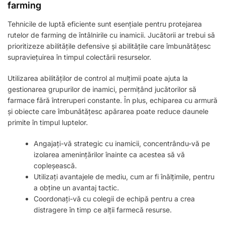
farming
Tehnicile de luptă eficiente sunt esențiale pentru protejarea
rutelor de farming de întâlnirile cu inamicii. Jucătorii ar trebui să
prioritizeze abilitățile defensive și abilitățile care îmbunătățesc
supraviețuirea în timpul colectării resurselor.
Utilizarea abilităților de control al mulțimii poate ajuta la
gestionarea grupurilor de inamici, permițând jucătorilor să
farmace fără întreruperi constante. În plus, echiparea cu armură
și obiecte care îmbunătățesc apărarea poate reduce daunele
primite în timpul luptelor.
Angajați-vă strategic cu inamicii, concentrându-vă pe
izolarea amenințărilor înainte ca acestea să vă
copleșească.
Utilizați avantajele de mediu, cum ar fi înălțimile, pentru
a obține un avantaj tactic.
Coordonați-vă cu colegii de echipă pentru a crea
distragere în timp ce alții farmecă resurse.