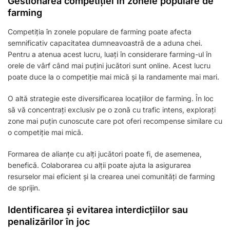
Gestionarea competiției în zonele populare de
farming
Competiția în zonele populare de farming poate afecta
semnificativ capacitatea dumneavoastră de a aduna chei.
Pentru a atenua acest lucru, luați în considerare farming-ul în
orele de vârf când mai puțini jucători sunt online. Acest lucru
poate duce la o competiție mai mică și la randamente mai mari.
O altă strategie este diversificarea locațiilor de farming. În loc
să vă concentrați exclusiv pe o zonă cu trafic intens, explorați
zone mai puțin cunoscute care pot oferi recompense similare cu
o competiție mai mică.
Formarea de alianțe cu alți jucători poate fi, de asemenea,
benefică. Colaborarea cu alții poate ajuta la asigurarea
resurselor mai eficient și la crearea unei comunități de farming
de sprijin.
Identificarea și evitarea interdicțiilor sau
penalizărilor în joc