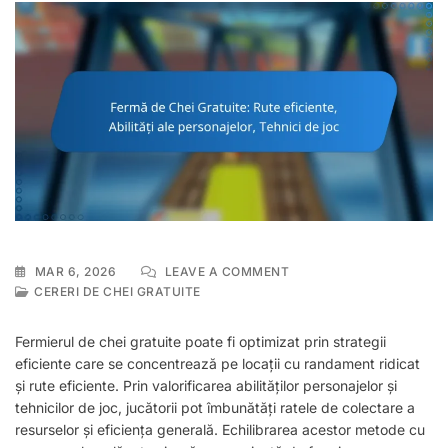
ON
MAR 6, 2026
LEAVE A COMMENT
FERMĂ
CERERI DE CHEI GRATUITE
DE
CHEI
Fermierul de chei gratuite poate fi optimizat prin strategii
GRATUITE:
eficiente care se concentrează pe locații cu randament ridicat
RUTE
și rute eficiente. Prin valorificarea abilităților personajelor și
EFICIENTE,
ABILITĂȚI
tehnicilor de joc, jucătorii pot îmbunătăți ratele de colectare a
ALE
resurselor și eficiența generală. Echilibrarea acestor metode cu
PERSONAJELOR,