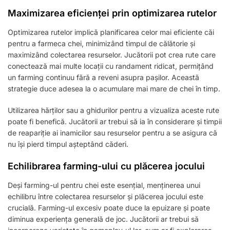
Maximizarea eficienței prin optimizarea rutelor
Optimizarea rutelor implică planificarea celor mai eficiente căi
pentru a farmeca chei, minimizând timpul de călătorie și
maximizând colectarea resurselor. Jucătorii pot crea rute care
conectează mai multe locații cu randament ridicat, permițând
un farming continuu fără a reveni asupra pașilor. Această
strategie duce adesea la o acumulare mai mare de chei în timp.
Utilizarea hărților sau a ghidurilor pentru a vizualiza aceste rute
poate fi benefică. Jucătorii ar trebui să ia în considerare și timpii
de reapariție ai inamicilor sau resurselor pentru a se asigura că
nu își pierd timpul așteptând căderi.
Echilibrarea farming-ului cu plăcerea jocului
Deși farming-ul pentru chei este esențial, menținerea unui
echilibru între colectarea resurselor și plăcerea jocului este
crucială. Farming-ul excesiv poate duce la epuizare și poate
diminua experiența generală de joc. Jucătorii ar trebui să