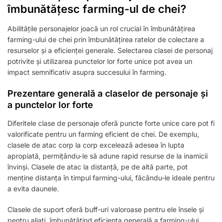
îmbunătățesc farming-ul de chei?
Abilitățile personajelor joacă un rol crucial în îmbunătățirea
farming-ului de chei prin îmbunătățirea ratelor de colectare a
resurselor și a eficienței generale. Selectarea clasei de personaj
potrivite și utilizarea punctelor lor forte unice pot avea un
impact semnificativ asupra succesului în farming.
Prezentare generală a claselor de personaje și
a punctelor lor forte
Diferitele clase de personaje oferă puncte forte unice care pot fi
valorificate pentru un farming eficient de chei. De exemplu,
clasele de atac corp la corp excelează adesea în lupta
apropiată, permițându-le să adune rapid resurse de la inamicii
învinși. Clasele de atac la distanță, pe de altă parte, pot
menține distanța în timpul farming-ului, făcându-le ideale pentru
a evita daunele.
Clasele de suport oferă buff-uri valoroase pentru ele însele și
pentru aliați, îmbunătățind eficiența generală a farming-ului.