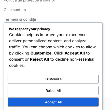
Politica de protecție a datelor
Cine suntem
Termeni și condiții
Cookie-uri și urmărire
We respect your privacy
Cookies help us improve your experience,
Contactează-ne
deliver personalized content, and analyze
traffic. You can choose which cookies to allow
Categorii
by clicking
Customize
. Click
Accept All
to
consent or
Reject All
to decline non-essential
Cereri de Chei Gratuite
cookies.
Cereri de Monede Gratuite
Customize
Premiile Vânătorii de Sezon
Reject All
Accept All
Copyright © 2026 Hello Shoppable. Powered by
WordPress