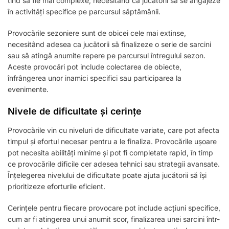
tind să fie mai complexe, necesitând ca jucătorii să se angajeze
în activități specifice pe parcursul săptămânii.
Provocările sezoniere sunt de obicei cele mai extinse,
necesitând adesea ca jucătorii să finalizeze o serie de sarcini
sau să atingă anumite repere pe parcursul întregului sezon.
Aceste provocări pot include colectarea de obiecte,
înfrângerea unor inamici specifici sau participarea la
evenimente.
Nivele de dificultate și cerințe
Provocările vin cu niveluri de dificultate variate, care pot afecta
timpul și efortul necesar pentru a le finaliza. Provocările ușoare
pot necesita abilități minime și pot fi completate rapid, în timp
ce provocările dificile cer adesea tehnici sau strategii avansate.
Înțelegerea nivelului de dificultate poate ajuta jucătorii să își
prioritizeze eforturile eficient.
Cerințele pentru fiecare provocare pot include acțiuni specifice,
cum ar fi atingerea unui anumit scor, finalizarea unei sarcini într-