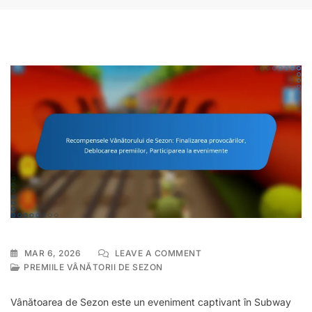
ON
MAR 6, 2026
LEAVE A COMMENT
RECOMPENSELE
PREMIILE VÂNĂTORII DE SEZON
VÂNĂTORULUI
DE
Vânătoarea de Sezon este un eveniment captivant în Subway
SEZON: