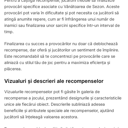
Pentru a câștiga recompense, jucătorii trebuie să finalizeze
provocări specifice asociate cu Vânătoarea de Sezon. Aceste
provocări pot varia în dificultate și pot necesita ca jucătorii să
atingă anumite repere, cum ar fi înfrângerea unui număr de
inamici sau finalizarea unor sarcini specifice într-un interval de
timp.
Finalizarea cu succes a provocărilor nu doar că deblochează
recompense, dar oferă și jucătorilor un sentiment de împlinire.
Este recomandabil să te concentrezi pe provocările care se
aliniază cu stilul tău de joc pentru a maximiza eficiența și
plăcerea.
Vizualuri și descrieri ale recompenselor
Vizualurile recompenselor pot fi găsite în galeria de
recompense a jocului, prezentând designurile și caracteristicile
unice ale fiecărui obiect. Descrierile subliniază adesea
beneficiile și atributele speciale ale recompenselor, ajutând
jucătorii să înțeleagă valoarea acestora.