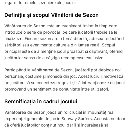
legate de temele sezoniere ale jocului.
Definiția și scopul Vânătorii de Sezon
Vânătoarea de Sezon este un eveniment limitat în timp care
introduce o serie de provocări pe care jucătorii trebuie să le
finalizeze. Fiecare sezon are o temă diferită, adesea reflectând
sărbători sau evenimente culturale din lumea reală. Scopul
principal este de a menține jocul proaspăt și captivant, oferind
jucătorilor șansa de a câștiga recompense exclusive.
Participând la Vânătoarea de Sezon, jucătorii pot debloca noi
personaje, costume și monedă din joc. Acest lucru îi motivează
pe jucători să se conecteze regulat și să interacționeze cu jocul,
promovând un sentiment de comunitate între utilizatori.
Semnificația în cadrul jocului
Vânătoarea de Sezon joacă un rol crucial în îmbunătățirea
experienței generale de joc în Subway Surfers. Aceasta nu doar
că oferă jucătorilor conținut nou, dar îi și încurajează să