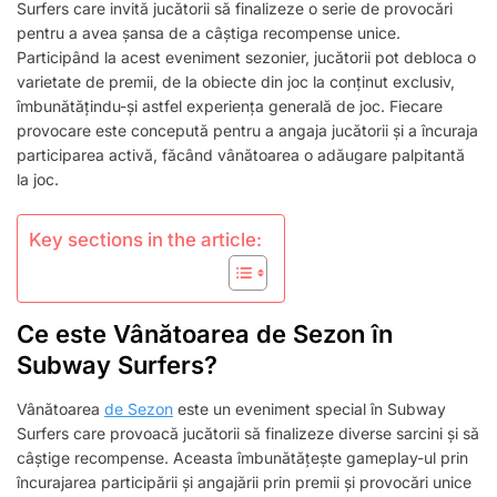
Surfers care invită jucătorii să finalizeze o serie de provocări
FINALIZAREA
pentru a avea șansa de a câștiga recompense unice.
PROVOCĂRILOR,
DEBLOCAREA
Participând la acest eveniment sezonier, jucătorii pot debloca o
PREMIILOR,
varietate de premii, de la obiecte din joc la conținut exclusiv,
PARTICIPAREA
îmbunătățindu-și astfel experiența generală de joc. Fiecare
LA
provocare este concepută pentru a angaja jucătorii și a încuraja
EVENIMENTE
participarea activă, făcând vânătoarea o adăugare palpitantă
la joc.
Key sections in the article:
Ce este Vânătoarea de Sezon în
Subway Surfers?
Vânătoarea
de Sezon
este un eveniment special în Subway
Surfers care provoacă jucătorii să finalizeze diverse sarcini și să
câștige recompense. Aceasta îmbunătățește gameplay-ul prin
încurajarea participării și angajării prin premii și provocări unice