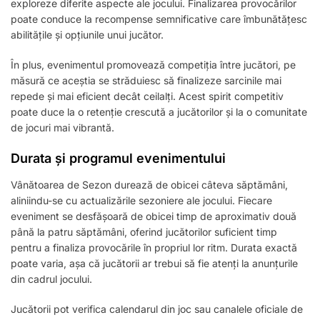
exploreze diferite aspecte ale jocului. Finalizarea provocărilor
poate conduce la recompense semnificative care îmbunătățesc
abilitățile și opțiunile unui jucător.
În plus, evenimentul promovează competiția între jucători, pe
măsură ce aceștia se străduiesc să finalizeze sarcinile mai
repede și mai eficient decât ceilalți. Acest spirit competitiv
poate duce la o retenție crescută a jucătorilor și la o comunitate
de jocuri mai vibrantă.
Durata și programul evenimentului
Vânătoarea de Sezon durează de obicei câteva săptămâni,
aliniindu-se cu actualizările sezoniere ale jocului. Fiecare
eveniment se desfășoară de obicei timp de aproximativ două
până la patru săptămâni, oferind jucătorilor suficient timp
pentru a finaliza provocările în propriul lor ritm. Durata exactă
poate varia, așa că jucătorii ar trebui să fie atenți la anunțurile
din cadrul jocului.
Jucătorii pot verifica calendarul din joc sau canalele oficiale de