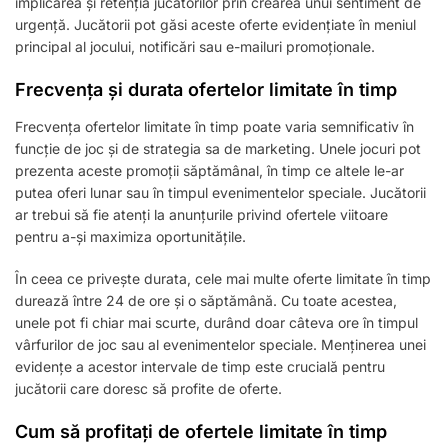
implicarea și retenția jucătorilor prin crearea unui sentiment de
urgență. Jucătorii pot găsi aceste oferte evidențiate în meniul
principal al jocului, notificări sau e-mailuri promoționale.
Frecvența și durata ofertelor limitate în timp
Frecvența ofertelor limitate în timp poate varia semnificativ în
funcție de joc și de strategia sa de marketing. Unele jocuri pot
prezenta aceste promoții săptămânal, în timp ce altele le-ar
putea oferi lunar sau în timpul evenimentelor speciale. Jucătorii
ar trebui să fie atenți la anunțurile privind ofertele viitoare
pentru a-și maximiza oportunitățile.
În ceea ce privește durata, cele mai multe oferte limitate în timp
durează între 24 de ore și o săptămână. Cu toate acestea,
unele pot fi chiar mai scurte, durând doar câteva ore în timpul
vârfurilor de joc sau al evenimentelor speciale. Menținerea unei
evidențe a acestor intervale de timp este crucială pentru
jucătorii care doresc să profite de oferte.
Cum să profitați de ofertele limitate în timp