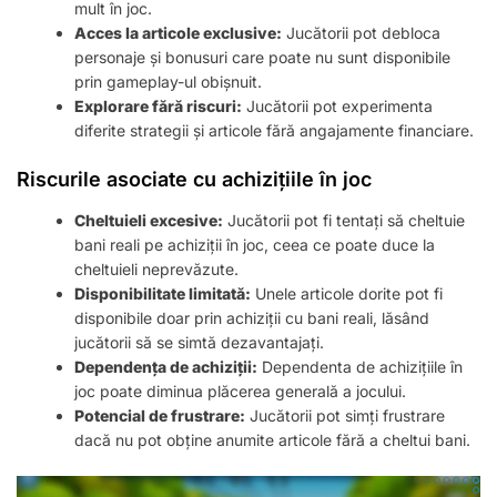
mult în joc.
Acces la articole exclusive:
Jucătorii pot debloca
personaje și bonusuri care poate nu sunt disponibile
prin gameplay-ul obișnuit.
Explorare fără riscuri:
Jucătorii pot experimenta
diferite strategii și articole fără angajamente financiare.
Riscurile asociate cu achizițiile în joc
Cheltuieli excesive:
Jucătorii pot fi tentați să cheltuie
bani reali pe achiziții în joc, ceea ce poate duce la
cheltuieli neprevăzute.
Disponibilitate limitată:
Unele articole dorite pot fi
disponibile doar prin achiziții cu bani reali, lăsând
jucătorii să se simtă dezavantajați.
Dependența de achiziții:
Dependenta de achizițiile în
joc poate diminua plăcerea generală a jocului.
Potencial de frustrare:
Jucătorii pot simți frustrare
dacă nu pot obține anumite articole fără a cheltui bani.