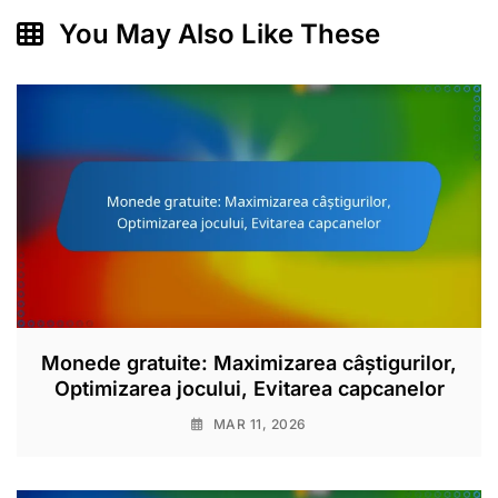
You May Also Like These
Monede gratuite: Maximizarea câștigurilor,
Optimizarea jocului, Evitarea capcanelor
MAR 11, 2026