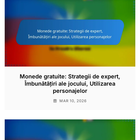
Monede gratuite: Strategii de expert,
Îmbunătățiri ale jocului, Utilizarea
personajelor
MAR 10, 2026