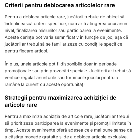
Criterii pentru deblocarea articolelor rare
Pentru a debloca articole rare, jucătorii trebuie de obicei să
îndeplinească criterii specifice, cum ar fi atingerea unui anumit
nivel, finalizarea misiunilor sau participarea la evenimente.
Aceste cerințe pot varia semnificativ în funcție de joc, așa că
jucătorii ar trebui să se familiarizeze cu condițiile specifice
pentru fiecare articol.
În plus, unele articole pot fi disponibile doar în perioade
promoționale sau prin provocări speciale. Jucătorii ar trebui să
verifice regulat anunțurile sau forumurile jocului pentru a
rămâne la curent cu aceste oportunități.
Strategii pentru maximizarea achiziției de
articole rare
Pentru a maximiza achiziția de articole rare, jucătorii ar trebui
să prioritizeze participarea la evenimente și promoții limitate în
timp. Aceste evenimente oferă adesea cele mai bune șanse de
a câștiga monede gratuite și de a debloca articole exclusive.