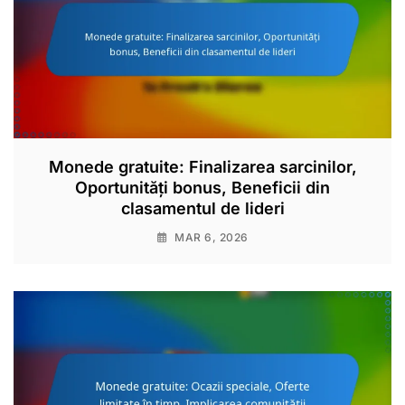
Monede gratuite: Finalizarea sarcinilor,
Oportunități bonus, Beneficii din
clasamentul de lideri
MAR 6, 2026