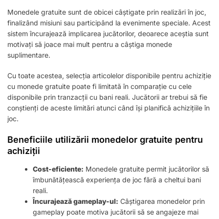
Monedele gratuite sunt de obicei câștigate prin realizări în joc,
finalizând misiuni sau participând la evenimente speciale. Acest
sistem încurajează implicarea jucătorilor, deoarece aceștia sunt
motivați să joace mai mult pentru a câștiga monede
suplimentare.
Cu toate acestea, selecția articolelor disponibile pentru achiziție
cu monede gratuite poate fi limitată în comparație cu cele
disponibile prin tranzacții cu bani reali. Jucătorii ar trebui să fie
conștienți de aceste limitări atunci când își planifică achizițiile în
joc.
Beneficiile utilizării monedelor gratuite pentru
achiziții
Cost-eficiente:
Monedele gratuite permit jucătorilor să
îmbunătățească experiența de joc fără a cheltui bani
reali.
Încurajează gameplay-ul:
Câștigarea monedelor prin
gameplay poate motiva jucătorii să se angajeze mai