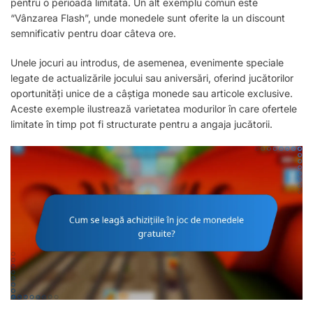
pentru o perioadă limitată. Un alt exemplu comun este
“Vânzarea Flash”, unde monedele sunt oferite la un discount
semnificativ pentru doar câteva ore.
Unele jocuri au introdus, de asemenea, evenimente speciale
legate de actualizările jocului sau aniversări, oferind jucătorilor
oportunități unice de a câștiga monede sau articole exclusive.
Aceste exemple ilustrează varietatea modurilor în care ofertele
limitate în timp pot fi structurate pentru a angaja jucătorii.