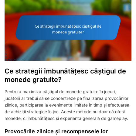
Ce strategii îmbunătățesc câștigul de
monede gratuite?
Pentru a maximiza câștigul de monede gratuite în jocuri,
jucătorii ar trebui să se concentreze pe finalizarea provocărilor
zilnice, participarea la evenimente limitate în timp și efectuarea
de achiziții strategice în joc. Aceste metode nu doar că oferă
monede, ci îmbunătățesc și experiența generală de gameplay.
Provocările zilnice și recompensele lor