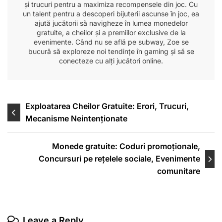
și trucuri pentru a maximiza recompensele din joc. Cu
un talent pentru a descoperi bijuterii ascunse în joc, ea
ajută jucătorii să navigheze în lumea monedelor
gratuite, a cheilor și a premiilor exclusive de la
evenimente. Când nu se află pe subway, Zoe se
bucură să exploreze noi tendințe în gaming și să se
conecteze cu alți jucători online.
Post
Exploatarea Cheilor Gratuite: Erori, Trucuri,
Mecanisme Neintenționate
navigation
Monede gratuite: Coduri promoționale,
Concursuri pe rețelele sociale, Evenimente
comunitare
Leave a Reply