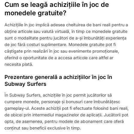
Cum se leagă achizițiile în joc de
monedele gratuite?
Achizițiile în joc implică adesea cheltuirea de bani reali pentru a
obține articole sau valută virtuală, în timp ce monedele gratuite
sunt o modalitate pentru jucători de a-și îmbunătăți experiența
de joc fără costuri suplimentare. Monedele gratuite pot fi
câștigate prin realizări în joc sau evenimente promoționale,
oferind o oportunitate de a accesa articole care altfel ar
necesita plată.
Prezentare generală a achizițiilor în joc în
Subway Surfers
În Subway Surfers, achizițiile în joc permit jucătorilor să
cumpere monede, personaje și bonusuri care îmbunătățesc
gameplay-ul. Aceste achiziții pot fi efectuate folosind bani reali,
de obicei prin intermediul magazinelor de aplicații. Jucătorii pot
opta, de asemenea, pentru modele de abonament care oferă
conținut sau beneficii exclusive în timp.