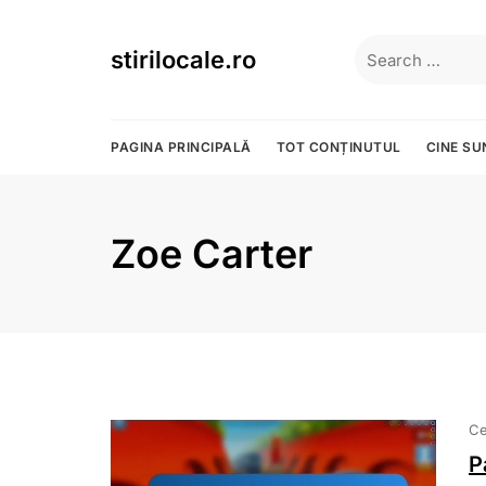
Skip
to
Search
stirilocale.ro
content
for:
PAGINA PRINCIPALĂ
TOT CONȚINUTUL
CINE S
Zoe Carter
Ce
P