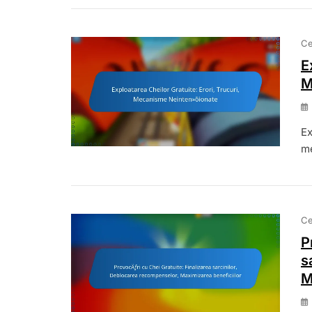
Ce
E
M
Ex
me
Ce
P
s
M