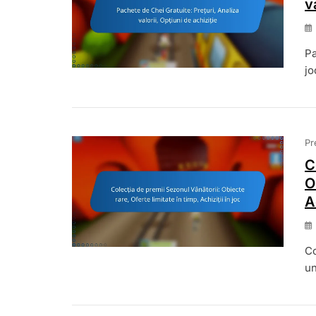
v
Pa
jo
Pr
C
O
A
Co
un