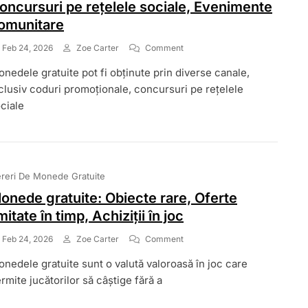
oncursuri pe rețelele sociale, Evenimente
omunitare
On
Feb 24, 2026
Zoe Carter
Comment
Monede
nedele gratuite pot fi obținute prin diverse canale,
Gratuite:
Coduri
clusiv coduri promoționale, concursuri pe rețelele
Promoționale,
ciale
Concursuri
Pe
Rețelele
Sociale,
Evenimente
reri De Monede Gratuite
Comunitare
onede gratuite: Obiecte rare, Oferte
imitate în timp, Achiziții în joc
On
Feb 24, 2026
Zoe Carter
Comment
Monede
nedele gratuite sunt o valută valoroasă în joc care
Gratuite:
Obiecte
rmite jucătorilor să câștige fără a
Rare,
Oferte