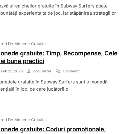
Tehnici
zvăluirea cheilor gratuite în Subway Surfers poate
Pentru
Chei
bunătăți experiența ta de joc, iar stăpânirea strategiilor
Gratuite:
Strategii
De
Expert,
Îmbunătățiri
reri De Monede Gratuite
Ale
Gameplay-
onede gratuite: Timp, Recompense, Cele
Ului,
ai bune practici
Selecția
Personajelor
On
Feb 25, 2026
Zoe Carter
Comment
Monede
nedele gratuite în Subway Surfers sunt o monedă
Gratuite:
Timp,
ențială în joc, pe care jucătorii o
Recompense,
Cele
Mai
Bune
Practici
reri De Monede Gratuite
onede gratuite: Coduri promoționale,