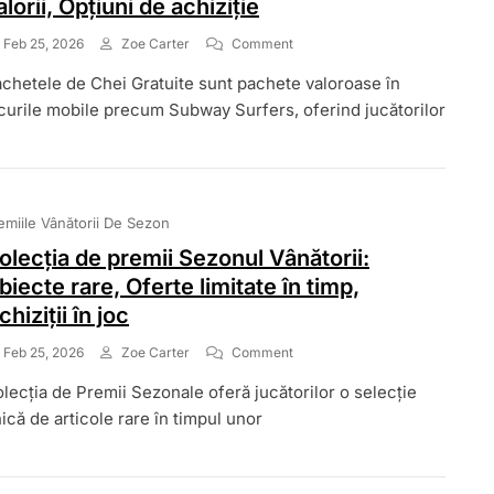
alorii, Opțiuni de achiziție
On
Feb 25, 2026
Zoe Carter
Comment
Pachete
chetele de Chei Gratuite sunt pachete valoroase în
De
Chei
curile mobile precum Subway Surfers, oferind jucătorilor
Gratuite:
Prețuri,
Analiza
Valorii,
Opțiuni
emiile Vânătorii De Sezon
De
Achiziție
olecția de premii Sezonul Vânătorii:
biecte rare, Oferte limitate în timp,
chiziții în joc
On
Feb 25, 2026
Zoe Carter
Comment
Colecția
lecția de Premii Sezonale oferă jucătorilor o selecție
De
Premii
ică de articole rare în timpul unor
Sezonul
Vânătorii:
Obiecte