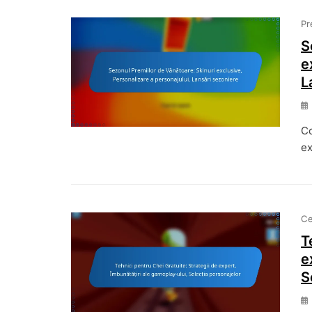
Pr
S
e
L
Co
ex
Ce
T
e
S