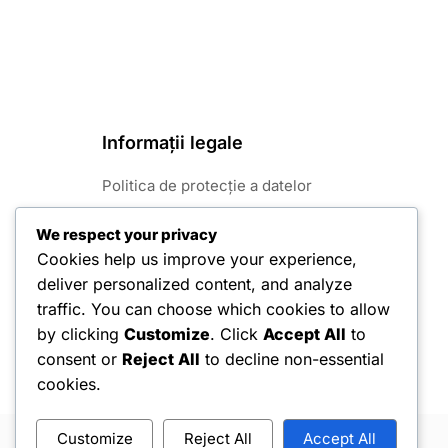
Informații legale
Politica de protecție a datelor
Cine suntem
We respect your privacy
Cookies help us improve your experience,
Termeni și condiții
deliver personalized content, and analyze
Cookie-uri și urmărire
traffic. You can choose which cookies to allow
by clicking
Customize
. Click
Accept All
to
Contactează-ne
consent or
Reject All
to decline non-essential
cookies.
Customize
Reject All
Accept All