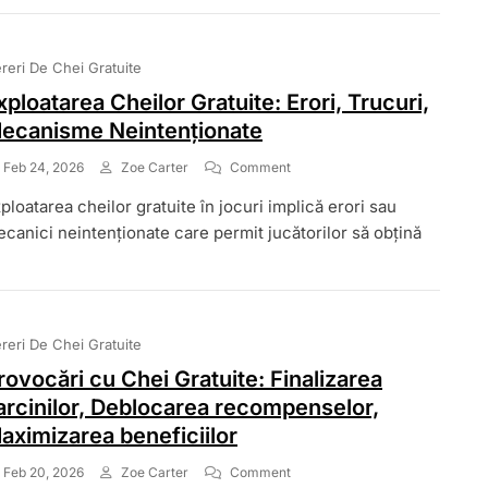
Limitate
În
Timp,
reri De Chei Gratuite
Achiziții
În
xploatarea Cheilor Gratuite: Erori, Trucuri,
Joc
ecanisme Neintenționate
On
Feb 24, 2026
Zoe Carter
Comment
Exploatarea
ploatarea cheilor gratuite în jocuri implică erori sau
Cheilor
Gratuite:
canici neintenționate care permit jucătorilor să obțină
Erori,
Trucuri,
Mecanisme
Neintenționate
reri De Chei Gratuite
rovocări cu Chei Gratuite: Finalizarea
arcinilor, Deblocarea recompenselor,
aximizarea beneficiilor
On
Feb 20, 2026
Zoe Carter
Comment