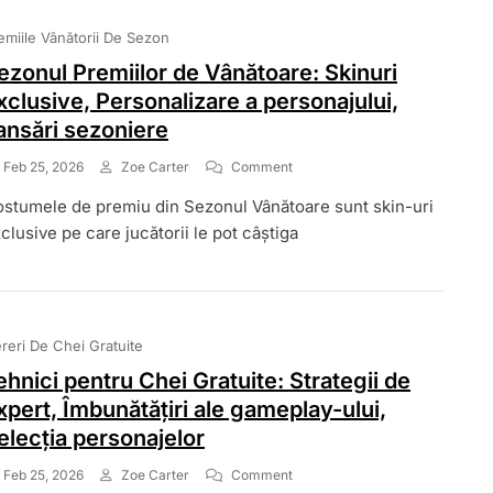
Rare,
Oferte
emiile Vânătorii De Sezon
Limitate
În
ezonul Premiilor de Vânătoare: Skinuri
Timp,
xclusive, Personalizare a personajului,
Achiziții
ansări sezoniere
În
Joc
On
Feb 25, 2026
Zoe Carter
Comment
Sezonul
stumele de premiu din Sezonul Vânătoare sunt skin-uri
Premiilor
De
clusive pe care jucătorii le pot câștiga
Vânătoare:
Skinuri
Exclusive,
Personalizare
A
reri De Chei Gratuite
Personajului,
Lansări
ehnici pentru Chei Gratuite: Strategii de
Sezoniere
xpert, Îmbunătățiri ale gameplay-ului,
elecția personajelor
On
Feb 25, 2026
Zoe Carter
Comment