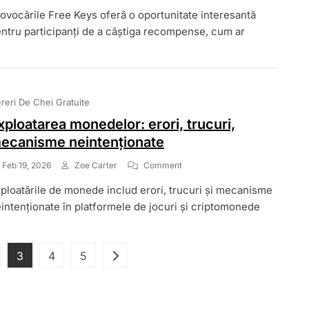
Provocări
ovocările Free Keys oferă o oportunitate interesantă
Cu
Chei
ntru participanți de a câștiga recompense, cum ar
Gratuite:
Finalizarea
Sarcinilor,
Deblocarea
Recompenselor,
reri De Chei Gratuite
Maximizarea
Beneficiilor
xploatarea monedelor: erori, trucuri,
ecanisme neintenționate
On
Feb 19, 2026
Zoe Carter
Comment
Exploatarea
ploatările de monede includ erori, trucuri și mecanisme
Monedelor:
Erori,
intenționate în platformele de jocuri și criptomonede
Trucuri,
Mecanisme
Neintenționate
Posts
ge
Page
Page
Page
3
4
5
pagination