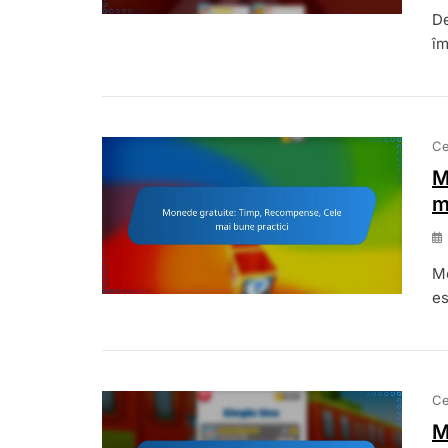
De
îm
Ce
M
m
Mo
es
Ce
M