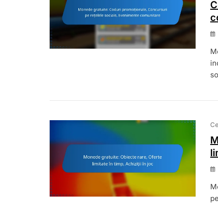
C
c
Mo
in
so
Ce
M
l
Mo
pe