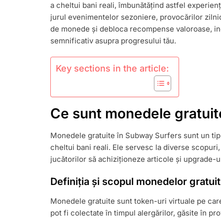
a cheltui bani reali, îmbunătățind astfel experienț
RECOMPENS
CELE
jurul evenimentelor sezoniere, provocărilor zilnic
MAI
de monede și debloca recompense valoroase, incl
BUNE
semnificativ asupra progresului tău.
PRACTICI
Key sections in the article:
Ce sunt monedele gratuit
Monedele gratuite în Subway Surfers sunt un t
cheltui bani reali. Ele servesc la diverse scopur
jucătorilor să achiziționeze articole și upgrade-ur
Definiția și scopul monedelor gratui
Monedele gratuite sunt token-uri virtuale pe care
pot fi colectate în timpul alergărilor, găsite în 