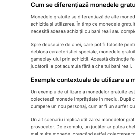
Cum se diferențiază monedele gratui
Monedele gratuite se diferențiază de alte monede
achiziția și utilizarea. În timp ce monedele gratu
necesită adesea achiziții cu bani reali sau comp
Spre deosebire de chei, care pot fi folosite pent
debloca caracteristici speciale, monedele gratui
gameplay-ului prin achiziții. Această distincție 
jucătorii le pot acumula fără a cheltui bani reali.
Exemple contextuale de utilizare a 
Un exemplu de utilizare a monedelor gratuite este 
colectează monede împrăștiate în mediu. După c
cumpere un nou personaj, cum ar fi un surfer cu a
Un alt scenariu implică utilizarea monedelor gra
provocator. De exemplu, un jucător ar putea ch
mai multe monede, crescând astfel colectarea tot