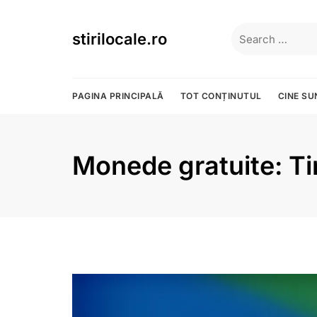
Skip
to
Search
stirilocale.ro
content
for:
PAGINA PRINCIPALĂ
TOT CONȚINUTUL
CINE S
Monede gratuite: T