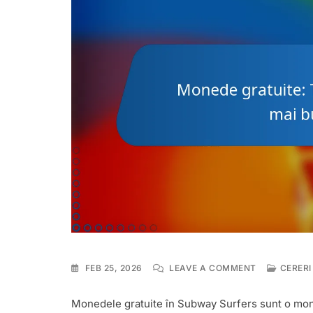
ON
FEB 25, 2026
LEAVE A COMMENT
CERERI
MONEDE
GRATUITE:
Monedele gratuite în Subway Surfers sunt o moned
TIMP,