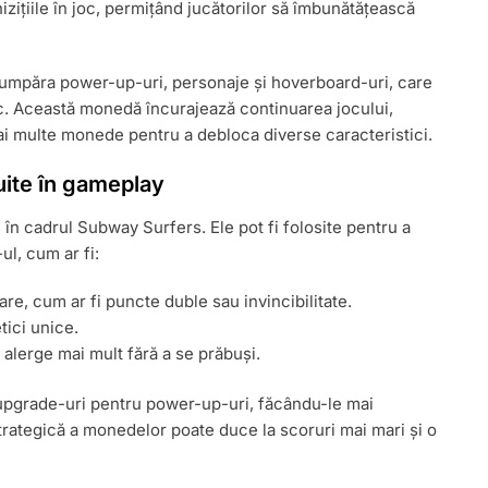
izițiile în joc, permițând jucătorilor să îmbunătățească
 cumpăra power-up-uri, personaje și hoverboard-uri, care
oc. Această monedă încurajează continuarea jocului,
ai multe monede pentru a debloca diverse caracteristici.
uite în gameplay
 în cadrul Subway Surfers. Ele pot fi folosite pentru a
l, cum ar fi:
e, cum ar fi puncte duble sau invincibilitate.
tici unice.
 alerge mai mult fără a se prăbuși.
e upgrade-uri pentru power-up-uri, făcându-le mai
 strategică a monedelor poate duce la scoruri mai mari și o