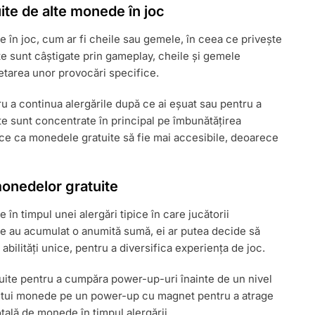
te de alte monede în joc
 în joc, cum ar fi cheile sau gemele, în ceea ce privește
ite sunt câștigate prin gameplay, cheile și gemele
letarea unor provocări specifice.
ru a continua alergările după ce ai eșuat sau pentru a
te sunt concentrate în principal pe îmbunătățirea
face ca monedele gratuite să fie mai accesibile, deoarece
monedelor gratuite
în timpul unei alergări tipice în care jucătorii
e au acumulat o anumită sumă, ei ar putea decide să
bilități unice, pentru a diversifica experiența de joc.
tuite pentru a cumpăra power-up-uri înainte de un nivel
eltui monede pe un power-up cu magnet pentru a atrage
ală de monede în timpul alergării.