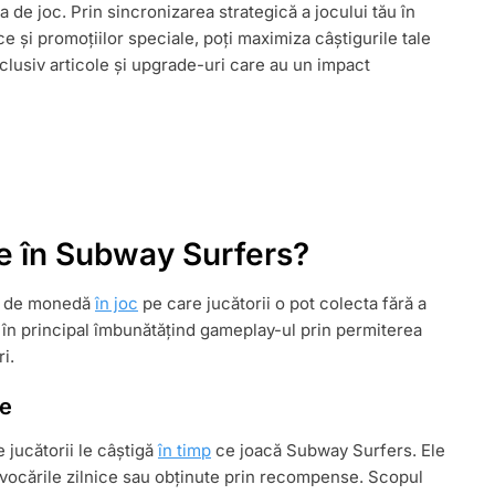
a de joc. Prin sincronizarea strategică a jocului tău în
E,
e și promoțiilor speciale, poți maximiza câștigurile tale
usiv articole și upgrade-uri care au un impact
e în Subway Surfers?
ip de monedă
în joc
pe care jucătorii o pot colecta fără a
i, în principal îmbunătățind gameplay-ul prin permiterea
i.
te
 jucătorii le câștigă
în timp
ce joacă Subway Surfers. Ele
provocările zilnice sau obținute prin recompense. Scopul