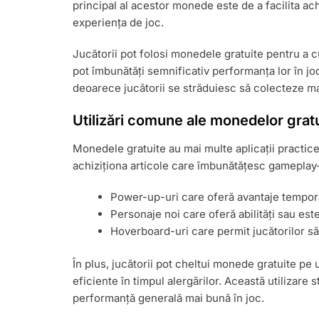
principal al acestor monede este de a facilita ach
experiența de joc.
Jucătorii pot folosi monedele gratuite pentru a
pot îmbunătăți semnificativ performanța lor în j
deoarece jucătorii se străduiesc să colecteze m
Utilizări comune ale monedelor grat
Monedele gratuite au mai multe aplicații practice
achiziționa articole care îmbunătățesc gameplay-u
Power-up-uri care oferă avantaje temporar
Personaje noi care oferă abilități sau este
Hoverboard-uri care permit jucătorilor să
În plus, jucătorii pot cheltui monede gratuite p
eficiente în timpul alergărilor. Această utilizare
performanță generală mai bună în joc.