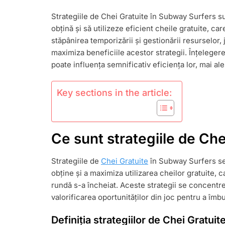
PENTRU
Strategiile de Chei Gratuite în Subway Surfers su
CHEI
obțină și să utilizeze eficient cheile gratuite, ca
GRATUITE:
UTILIZARE
stăpânirea temporizării și gestionării resurselor, 
EFICIENTĂ,
maximiza beneficiile acestor strategii. Înțelege
TIMPUL,
poate influența semnificativ eficiența lor, mai ale
MAXIMIZARE
POTENȚIALU
Key sections in the article:
Ce sunt strategiile de Ch
Strategiile de
Chei Gratuite
în Subway Surfers se 
obține și a maximiza utilizarea cheilor gratuite,
rundă s-a încheiat. Aceste strategii se concentr
valorificarea oportunităților din joc pentru a îmb
Definiția strategiilor de Chei Gratuit