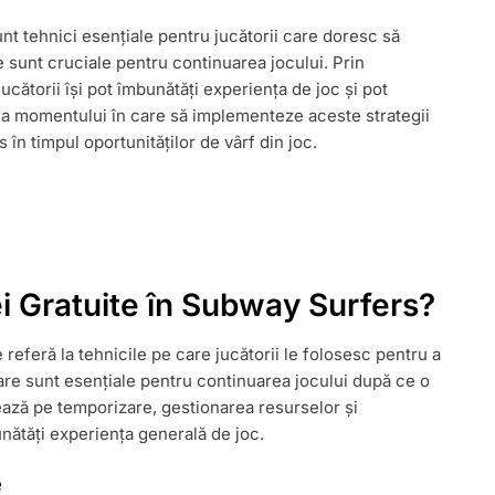
nt tehnici esențiale pentru jucătorii care doresc să
re sunt cruciale pentru continuarea jocului. Prin
jucătorii își pot îmbunătăți experiența de joc și pot
rea momentului în care să implementeze aceste strategii
s în timpul oportunităților de vârf din joc.
A
LUI
ei Gratuite în Subway Surfers?
referă la tehnicile pe care jucătorii le folosesc pentru a
 care sunt esențiale pentru continuarea jocului după ce o
ează pe temporizare, gestionarea resurselor și
unătăți experiența generală de joc.
e