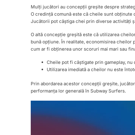
Mulți jucători au concepții greșite despre strate
O credință comună este că cheile sunt obținute do
Jucătorii pot câștiga chei prin diverse activități 
O altă concepție greșită este că utilizarea cheil
bună opțiune. În realitate, economisirea cheilor
cum ar fi obținerea unor scoruri mai mari sau fina
Cheile pot fi câștigate prin gameplay, nu d
Utilizarea imediată a cheilor nu este înt
Prin abordarea acestor concepții greșite, jucători
performanța lor generală în Subway Surfers.