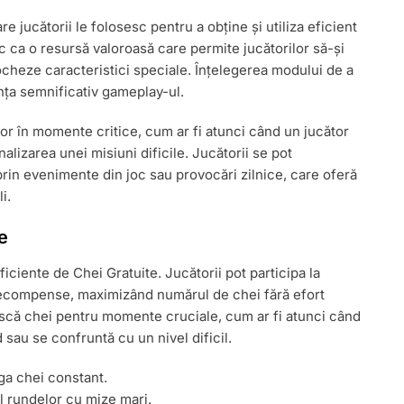
 jucătorii le folosesc pentru a obține și utiliza eficient
c ca o resursă valoroasă care permite jucătorilor să-și
cheze caracteristici speciale. Înțelegerea modului de a
ența semnificativ gameplay-ul.
ilor în momente critice, cum ar fi atunci când un jucător
lizarea unei misiuni dificile. Jucătorii se pot
in evenimente din joc sau provocări zilnice, care oferă
i.
e
iciente de Chei Gratuite. Jucătorii pot participa la
ecompense, maximizând numărul de chei fără efort
ască chei pentru momente cruciale, cum ar fi atunci când
sau se confruntă cu un nivel dificil.
iga chei constant.
ul rundelor cu mize mari.