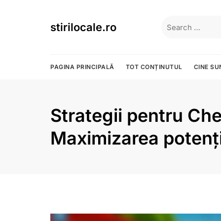
Skip
to
Search
stirilocale.ro
content
for:
PAGINA PRINCIPALĂ
TOT CONȚINUTUL
CINE S
Strategii pentru Chei
Maximizarea potenți