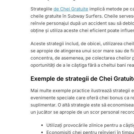
Strategiile
de Chei Gratuite
implică metode pe care
cheile gratuite în Subway Surfers. Cheile serves
reînvie personajul după un accident sau să deblo
obține și utiliza aceste chei eficient poate influ
Aceste strategii includ, de obicei, utilizarea che
se apropie de atingerea unui scor mare sau de fina
concentra, de asemenea, pe colectarea cheilor pr
oportunități de a le câștiga fără a cheltui bani real
Exemple de strategii de Chei Gratuit
Mai multe exemple practice ilustrează strategii ef
evenimente speciale care oferă chei bonus ca r
suplimentar. O altă strategie este să economise
un jucător se apropie de un scor personal record 
Utilizați provocările zilnice pentru a câșt
Economisiți chei pentru reînvieri în timp