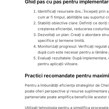
Ghid pas cu pas pentru implementare
Identificați resursele dvs.: Începeți prin 
cum ar fi timpul, abilitățile sau suportul c
Stabiliți obiective clare: Definiți ce doriț
creșterea eficienței, reducerea costurilor
Dezvoltați un plan: Creați o abordare stru
specifice și termene limită.
Monitorizați progresul: Verificați regulat 
după cum este necesar pentru a rămâne 
Evaluați rezultatele: După implementare, ev
pentru aplicații viitoare.
Practici recomandate pentru maximiz
Pentru a îmbunătăți eficiența strategiilor de Chei 
poate oferi perspective și resurse suplimentare p
parteneriate poate amplifica beneficiile acestor s
Utilizați tehnologia pentru a simplifica procese