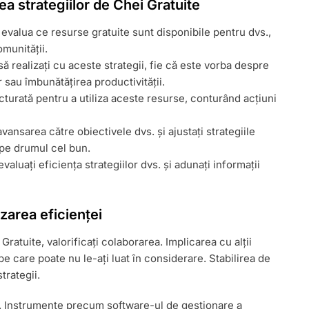
a strategiilor de Chei Gratuite
a evalua ce resurse gratuite sunt disponibile pentru dvs.,
omunității.
i să realizați cu aceste strategii, fie că este vorba despre
 sau îmbunătățirea productivității.
cturată pentru a utiliza aceste resurse, conturând acțiuni
avansarea către obiectivele dvs. și ajustați strategiile
pe drumul cel bun.
aluați eficiența strategiilor dvs. și adunați informații
area eficienței
Gratuite, valorificați colaborarea. Implicarea cu alții
e care poate nu le-ați luat în considerare. Stabilirea de
trategii.
le. Instrumente precum software-ul de gestionare a