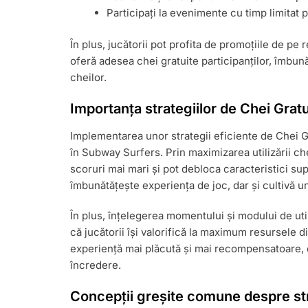
Participați la evenimente cu timp limita
În plus, jucătorii pot profita de promoțiile de pe
oferă adesea chei gratuite participanților, îmbună
cheilor.
Importanța strategiilor de Chei Gratu
Implementarea unor strategii eficiente de Chei G
în Subway Surfers. Prin maximizarea utilizării che
scoruri mai mari și pot debloca caracteristici su
îmbunătățește experiența de joc, dar și cultivă u
În plus, înțelegerea momentului și modului de util
că jucătorii își valorifică la maximum resursele 
experiență mai plăcută și mai recompensatoare, 
încredere.
Concepții greșite comune despre str