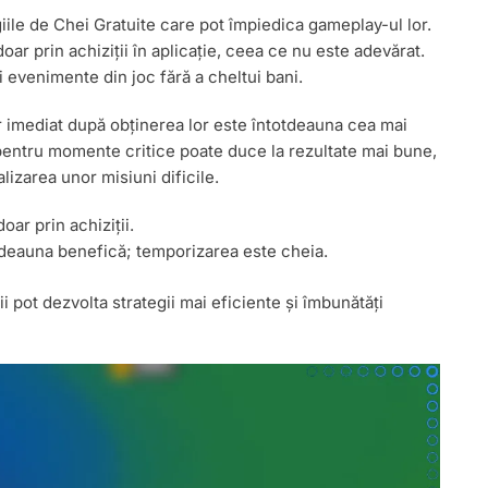
giile de Chei Gratuite care pot împiedica gameplay-ul lor.
ar prin achiziții în aplicație, ceea ce nu este adevărat.
și evenimente din joc fără a cheltui bani.
or imediat după obținerea lor este întotdeauna cea mai
 pentru momente critice poate duce la rezultate mai bune,
lizarea unor misiuni dificile.
oar prin achiziții.
otdeauna benefică; temporizarea este cheia.
i pot dezvolta strategii mai eficiente și îmbunătăți